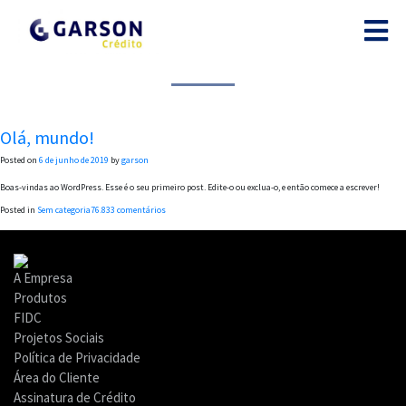
Ir
para
conteúdo
Autor:
garson
Olá, mundo!
Posted on
6 de junho de 2019
by
garson
Boas-vindas ao WordPress. Esse é o seu primeiro post. Edite-o ou exclua-o, e então comece a escrever!
em
Posted in
Sem categoria
76.833 comentários
Olá,
mundo!
A Empresa
Produtos
FIDC
Projetos Sociais
Política de Privacidade
Área do Cliente
Assinatura de Crédito